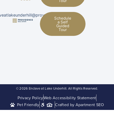
Tour
veatlakeunderhill@provman.com
Schedule
a Self
Guided
Tour
© 2026 Enclave at Lake Underhill. All Rights Reserved.
Privacy Policy
Web Accessibility Statement
Pet Friendly
Crafted by Apartment SEO