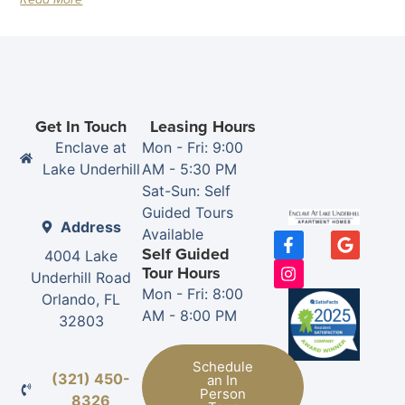
Get In Touch
Leasing Hours
Enclave at
Mon - Fri: 9:00
Lake Underhill
AM - 5:30 PM
Sat-Sun: Self
Guided Tours
Address
Available
Self Guided
4004 Lake
Tour Hours
Underhill Road
Mon - Fri: 8:00
Orlando, FL
AM - 8:00 PM
32803
Schedule
(321) 450-
an In
Person
8326