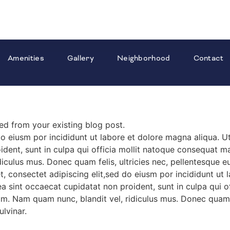
Amenities
Gallery
Neighborhood
Contact
lled from your existing blog post.
do eiusm por incididunt ut labore et dolore magna aliqua. 
oident, sunt in culpa qui officia mollit natoque consequat ma
iculus mus. Donec quam felis, ultricies nec, pellentesque 
t, consectet adipiscing elit,sed do eiusm por incididunt ut
x ea sint occaecat cupidatat non proident, sunt in culpa qu
sum. Nam quam nunc, blandit vel, ridiculus mus. Donec quam f
lvinar.