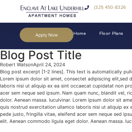
(321) 450-8326
Home
Floor Plans
Apply Now
Blog Post Title
Robert Watson
April 24, 2024
Blog post excerpt [1-2 lines]. This text is automatically pu
Lorem ipsum dolor sit amet, consectet adipiscing elit,sed 
laboris nisi ut aliquip ex ea sint occaecat cupidatat non pr
acer sem neque sed ipsum. Nam quam nunc, blandit vel, rid
dolor. Aenean massa. luculvinar. Lorem ipsum dolor sit ame
quis nostrud exercitation ullamco laboris nisi ut aliquip e
pede justo, fringilla vitae, eleifend acer sem neque sed ip
elit. Aenean commodo ligula eget dolor. Aenean massa. lucu