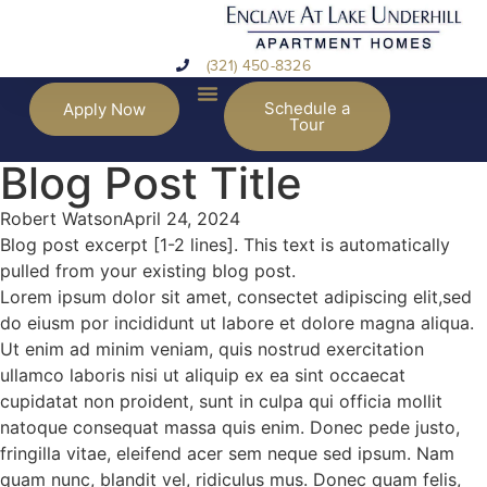
(321) 450-8326
Schedule a
Apply Now
Tour
Blog Post Title
Robert Watson
April 24, 2024
Blog post excerpt [1-2 lines]. This text is automatically
pulled from your existing blog post.
Lorem ipsum dolor sit amet, consectet adipiscing elit,sed
do eiusm por incididunt ut labore et dolore magna aliqua.
Ut enim ad minim veniam, quis nostrud exercitation
ullamco laboris nisi ut aliquip ex ea sint occaecat
cupidatat non proident, sunt in culpa qui officia mollit
natoque consequat massa quis enim. Donec pede justo,
fringilla vitae, eleifend acer sem neque sed ipsum. Nam
quam nunc, blandit vel, ridiculus mus. Donec quam felis,