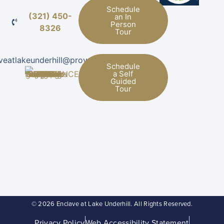
Schedule
(321) 450-
an In
Person
8326
Tour
veatlakeunderhill@provman.com
Schedule
a Self
Guided
Tour
© 2026 Enclave at Lake Underhill. All Rights Reserved.
Privacy Policy
Web Accessibility Statement