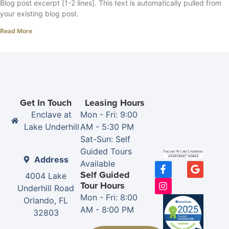
Blog post excerpt [1-2 lines]. This text is automatically pulled from
your existing blog post.
Read More
Get In Touch
Leasing Hours
Enclave at
Mon - Fri: 9:00
Lake Underhill
AM - 5:30 PM
Sat-Sun: Self
Guided Tours
Address
Available
Self Guided
4004 Lake
Tour Hours
Underhill Road
Mon - Fri: 8:00
Orlando, FL
AM - 8:00 PM
32803