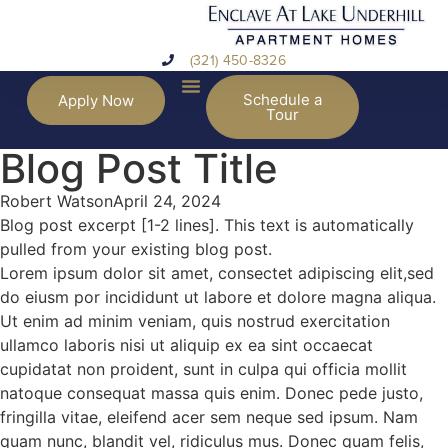
(321) 450-8326
Schedule a
Apply Now
Tour
Blog Post Title
Robert Watson
April 24, 2024
Blog post excerpt [1-2 lines]. This text is automatically
pulled from your existing blog post.
Lorem ipsum dolor sit amet, consectet adipiscing elit,sed
do eiusm por incididunt ut labore et dolore magna aliqua.
Ut enim ad minim veniam, quis nostrud exercitation
ullamco laboris nisi ut aliquip ex ea sint occaecat
cupidatat non proident, sunt in culpa qui officia mollit
natoque consequat massa quis enim. Donec pede justo,
fringilla vitae, eleifend acer sem neque sed ipsum. Nam
quam nunc, blandit vel, ridiculus mus. Donec quam felis,